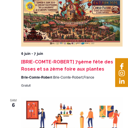
6 juin
-
7 juin
[BRIE-COMTE-ROBERT] 79ème fête des
Roses et sa 2ème foire aux plantes
Brie-Comte-Robert
Brie-Comte-Robert,France
Gratuit
SAM
6