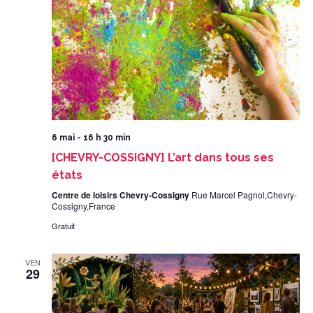
6 mai - 16 h 30 min
[CHEVRY-COSSIGNY] L’art dans tous ses
états
Centre de loisirs Chevry-Cossigny
Rue Marcel Pagnol,Chevry-
Cossigny,France
Gratuit
VEN
29