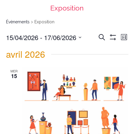
Exposition
Évènements
Exposition
Recherche
Navigation
15/04/2026
 - 
17/06/2026
Recherche
et
de
navigation
vues
List
de
Évènement
vues
Montrer
Évènements
Select
date.
Les
avril 2026
Filtres
MER
15