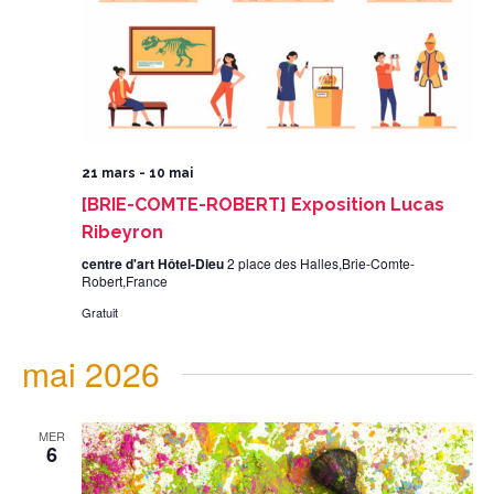
21 mars
-
10 mai
[BRIE-COMTE-ROBERT] Exposition Lucas
Ribeyron
centre d'art Hôtel-Dieu
2 place des Halles,Brie-Comte-
Robert,France
Gratuit
mai 2026
MER
6