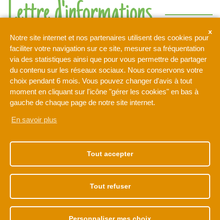
Lettre d'informations
Ne rien manquer de l'actualité de l'intercommunalité de l'Orée
Notre site internet et nos partenaires utilisent des cookies pour
de la Brie
faciliter votre navigation sur ce site, mesurer sa fréquentation
via des statistiques ainsi que pour vous permettre de partager
du contenu sur les réseaux sociaux. Nous conservons votre
Votre adresse de messagerie est uniquement utilisée pour
choix pendant 6 mois. Vous pouvez changer d'avis à tout
vous envoyer notre lettre d'information ainsi que des
moment en cliquant sur l'icône "gérer les cookies" en bas à
informations concernant les activités de L'Orée de la Brie. Vous
pouvez à tout moment utiliser le lien de désabonnement intégré
gauche de chaque page de notre site internet.
dans la newsletter.
En savoir plus
NOTRE ADRESSE
NOS HORAIRES
1 rue Léonard de Vinci
Du lundi au vendredi
Tout accepter
77170 BRIE-COMTE-
de 9h à 12h30
ROBERT
et de 13h30 à 17h30
01 60 62 15 81
Tout refuser
Personnaliser mes choix
Accès membre
Plan de site
Mentions légales
Politique de cookies