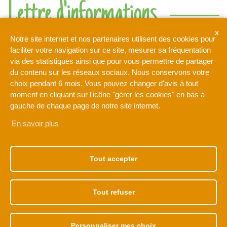
Lettre d'informations
Ne rien manquer de l'actualité de l'intercommunalité de l'Orée
Notre site internet et nos partenaires utilisent des cookies pour
de la Brie
faciliter votre navigation sur ce site, mesurer sa fréquentation
via des statistiques ainsi que pour vous permettre de partager
du contenu sur les réseaux sociaux. Nous conservons votre
Votre adresse de messagerie est uniquement utilisée pour
choix pendant 6 mois. Vous pouvez changer d'avis à tout
vous envoyer notre lettre d'information ainsi que des
moment en cliquant sur l'icône "gérer les cookies" en bas à
informations concernant les activités de L'Orée de la Brie. Vous
pouvez à tout moment utiliser le lien de désabonnement intégré
gauche de chaque page de notre site internet.
dans la newsletter.
En savoir plus
NOTRE ADRESSE
NOS HORAIRES
1 rue Léonard de Vinci
Du lundi au vendredi
Tout accepter
77170 BRIE-COMTE-
de 9h à 12h30
ROBERT
et de 13h30 à 17h30
01 60 62 15 81
Tout refuser
Personnaliser mes choix
Accès membre
Plan de site
Mentions légales
Politique de cookies