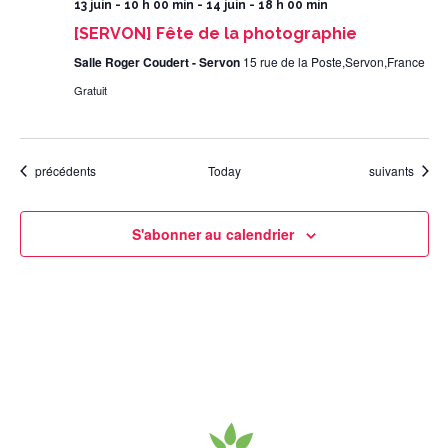
13 juin - 10 h 00 min
-
14 juin - 18 h 00 min
[SERVON] Fête de la photographie
Salle Roger Coudert - Servon
15 rue de la Poste,Servon,France
Gratuit
Évènements
Évènements
précédents
Today
suivants
S'abonner au calendrier