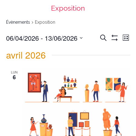
Exposition
Évènements
Exposition
Recherche
Navigation
06/04/2026
 - 
13/06/2026
Recherche
et
de
navigation
vues
List
de
Évènement
vues
Montrer
Évènements
Select
date.
Les
avril 2026
Filtres
LUN
6