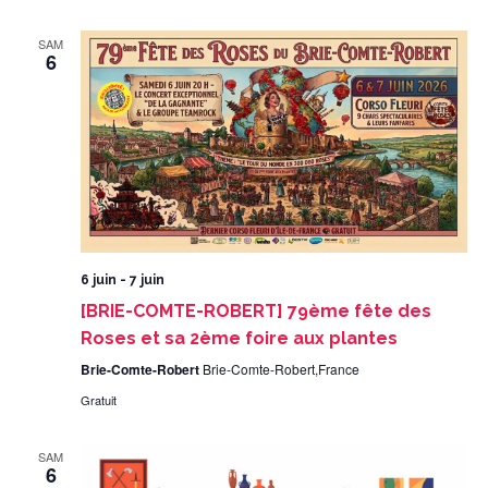
SAM
6
6 juin
-
7 juin
[BRIE-COMTE-ROBERT] 79ème fête des
Roses et sa 2ème foire aux plantes
Brie-Comte-Robert
Brie-Comte-Robert,France
Gratuit
SAM
6