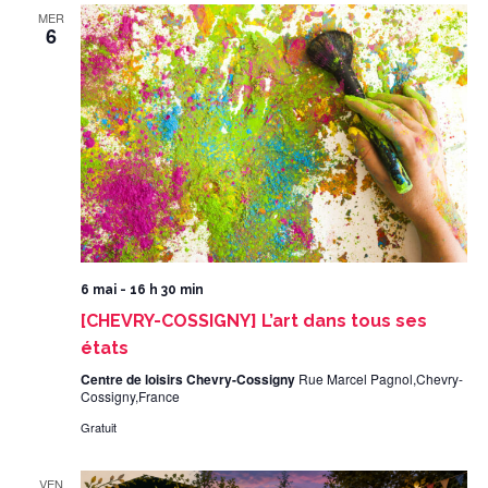
MER
6
6 mai - 16 h 30 min
[CHEVRY-COSSIGNY] L’art dans tous ses
états
Centre de loisirs Chevry-Cossigny
Rue Marcel Pagnol,Chevry-
Cossigny,France
Gratuit
VEN