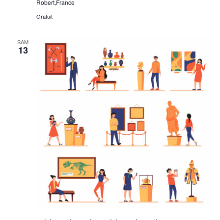
Robert,France
Gratuit
SAM
13