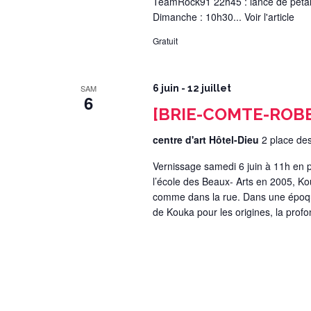
TeamRock91 22h45 : lancé de pétales
Dimanche : 10h30...
Voir l'article
Gratuit
SAM
6 juin
-
12 juillet
6
[BRIE-COMTE-ROBER
centre d'art Hôtel-Dieu
2 place de
Vernissage samedi 6 juin à 11h en pr
l’école des Beaux- Arts en 2005, Kou
comme dans la rue. Dans une époque
de Kouka pour les origines, la prof