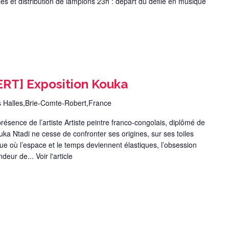
 et distribution de lampions 23h : départ du défilé en musique
T] Exposition Kouka
s Halles,Brie-Comte-Robert,France
ésence de l’artiste Artiste peintre franco-congolais, diplômé de
ka Ntadi ne cesse de confronter ses origines, sur ses toiles
 où l’espace et le temps deviennent élastiques, l’obsession
ondeur de...
Voir l'article