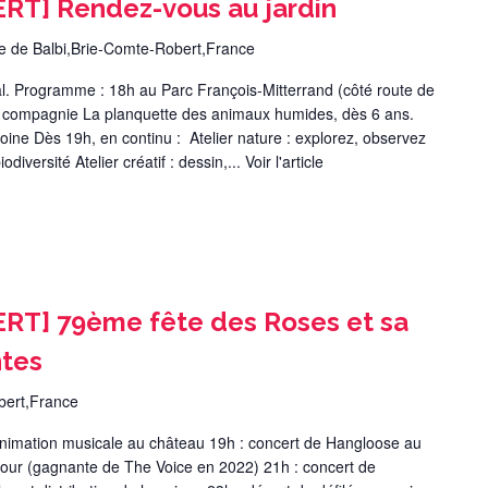
T] Rendez-vous au jardin
 de Balbi,Brie-Comte-Robert,France
ial. Programme : 18h au Parc François-Mitterrand (côté route de
a compagnie La planquette des animaux humides, dès 6 ans.
ine Dès 19h, en continu : Atelier nature : explorez, observez
diversité Atelier créatif : dessin,...
Voir l'article
T] 79ème fête des Roses et sa
ntes
bert,France
nimation musicale au château 19h : concert de Hangloose au
our (gagnante de The Voice en 2022) 21h : concert de