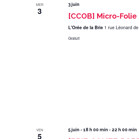
MER
3 juin
3
[CCOB] Micro-Folie
L'Orée de la Brie
1 rue Léonard de
Gratuit
VEN
5 juin - 18 h 00 min
-
22 h 00 min
5