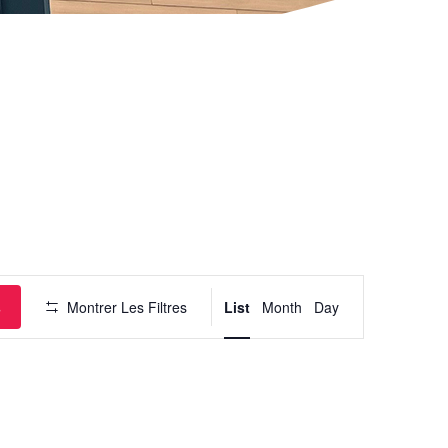
Navigation
de
vues
Évènement
s
Montrer Les Filtres
List
Month
Day