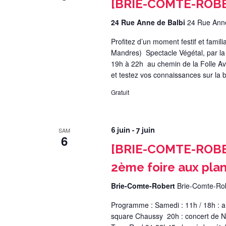
[BRIE-COMTE-ROBER
24 Rue Anne de Balbi
24 Rue Anne
Profitez d’un moment festif et famil
Mandres) Spectacle Végétal, par l
19h à 22h au chemin de la Folle Avo
et testez vos connaissances sur la bio
Gratuit
SAM
6 juin
-
7 juin
6
[BRIE-COMTE-ROBER
2ème foire aux pla
Brie-Comte-Robert
Brie-Comte-Ro
Programme : Samedi : 11h / 18h : a
square Chaussy 20h : concert de N