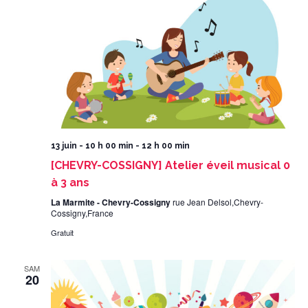
13 juin - 10 h 00 min
-
12 h 00 min
[CHEVRY-COSSIGNY] Atelier éveil musical 0
à 3 ans
La Marmite - Chevry-Cossigny
rue Jean Delsol,Chevry-
Cossigny,France
Gratuit
SAM
20