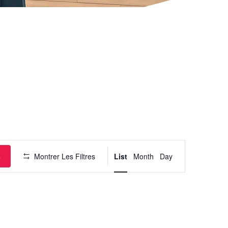
Navigation
de
vues
Évènement
s
Montrer Les Filtres
List
Month
Day