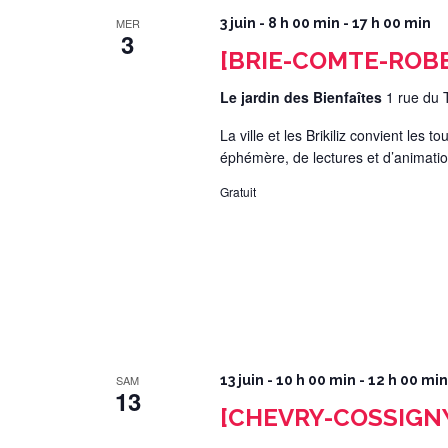
MER
3 juin - 8 h 00 min
-
17 h 00 min
3
[BRIE-COMTE-ROBERT
Le jardin des Bienfaîtes
1 rue du 
La ville et les Brikiliz convient les
éphémère, de lectures et d’animatio
Gratuit
SAM
13 juin - 10 h 00 min
-
12 h 00 min
13
[CHEVRY-COSSIGNY] A