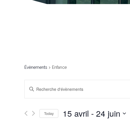
Évènements
Enfance
Recherche
et
navigation
Enter
de
Keyword.
vues
Search
Évènements
for
Évènements
by
Keyword.
15 avril
 - 
24 juin
Today
Select
date.