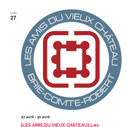
LUN
27
27 avril
-
30 avril
[LES AMIS DU VIEUX CHÂTEAU] Les