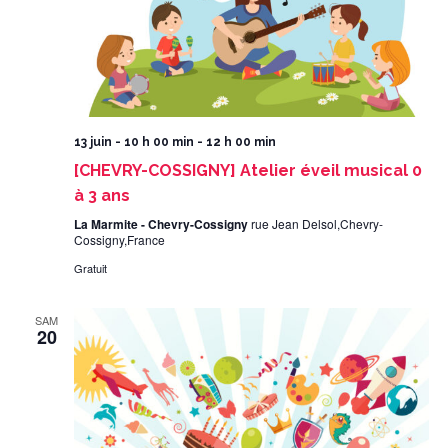
13 juin - 10 h 00 min
-
12 h 00 min
[CHEVRY-COSSIGNY] Atelier éveil musical 0
à 3 ans
La Marmite - Chevry-Cossigny
rue Jean Delsol,Chevry-
Cossigny,France
Gratuit
SAM
20