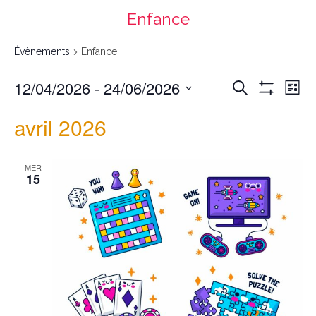
Enfance
Évènements
Enfance
Recherche
Navigation
12/04/2026
 - 
24/06/2026
Recherche
et
de
navigation
vues
List
de
Évènement
vues
Montrer
Évènements
Select
date.
Les
avril 2026
Filtres
MER
15