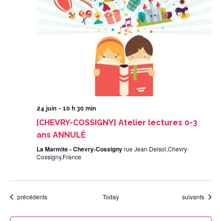
24 juin - 10 h 30 min
[CHEVRY-COSSIGNY] Atelier lectures 0-3
ans ANNULÉ
La Marmite - Chevry-Cossigny
rue Jean Delsol,Chevry-
Cossigny,France
Évènements
Évènements
précédents
Today
suivants