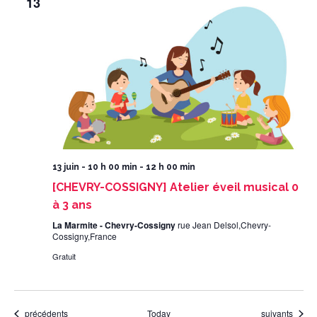
13
13 juin - 10 h 00 min
-
12 h 00 min
[CHEVRY-COSSIGNY] Atelier éveil musical 0
à 3 ans
La Marmite - Chevry-Cossigny
rue Jean Delsol,Chevry-
Cossigny,France
Gratuit
Évènements
Évènements
précédents
Today
suivants