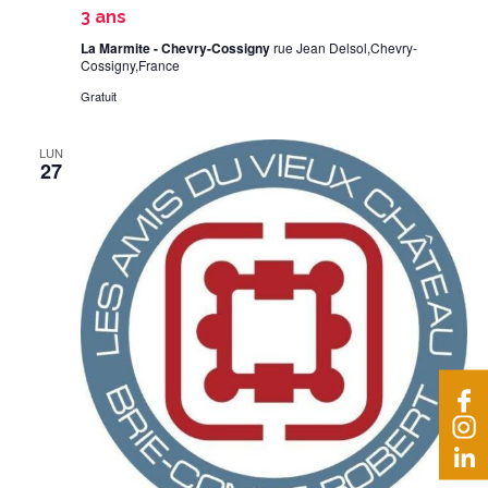
3 ans
La Marmite - Chevry-Cossigny
rue Jean Delsol,Chevry-
Cossigny,France
Gratuit
LUN
27