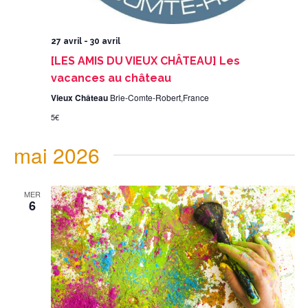
27 avril
-
30 avril
[LES AMIS DU VIEUX CHÂTEAU] Les
vacances au château
Vieux Château
Brie-Comte-Robert,France
5€
mai 2026
MER
6