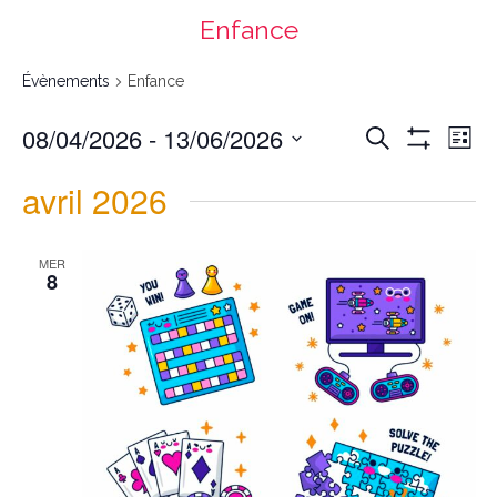
Enfance
Évènements
Enfance
Recherche
Navigation
08/04/2026
 - 
13/06/2026
Recherche
et
de
navigation
vues
List
de
Évènement
vues
Montrer
Évènements
Select
date.
Les
avril 2026
Filtres
MER
8