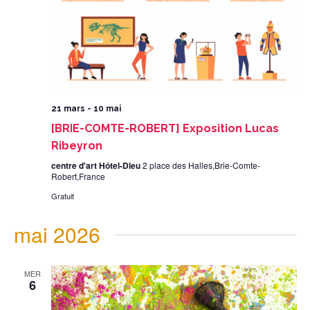
21 mars
-
10 mai
[BRIE-COMTE-ROBERT] Exposition Lucas
Ribeyron
centre d'art Hôtel-Dieu
2 place des Halles,Brie-Comte-
Robert,France
Gratuit
mai 2026
MER
6