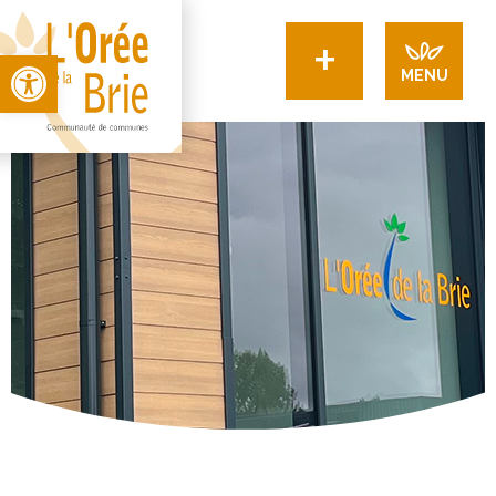
+
Open toolbar
MENU