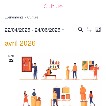
Culture
Évènements
Culture
Recherche
Navigation
22/04/2026
 - 
24/06/2026
Recherche
et
de
navigation
vues
List
de
Évènement
vues
Montrer
Évènements
Select
date.
Les
avril 2026
Filtres
MER
22