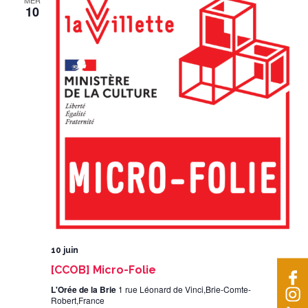
MER
10
10 juin
[CCOB] Micro-Folie
L'Orée de la Brie
1 rue Léonard de Vinci,Brie-Comte-
Robert,France