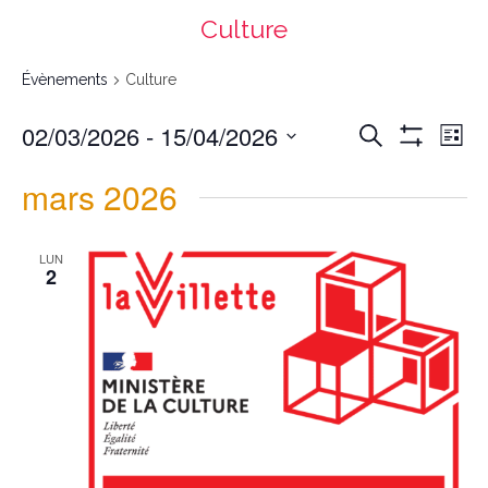
Culture
Évènements
Culture
Recherche
Navigation
02/03/2026
 - 
15/04/2026
Recherche
et
de
navigation
vues
List
de
Évènement
vues
Montrer
Évènements
Select
date.
Les
mars 2026
Filtres
LUN
2