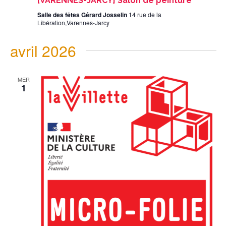
[VARENNES-JARCY] Salon de peinture
Salle des fêtes Gérard Josselin
14 rue de la
Libération,Varennes-Jarcy
avril 2026
MER
1