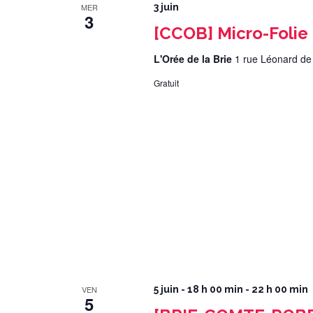
MER
3 juin
3
[CCOB] Micro-Folie
L'Orée de la Brie
1 rue Léonard de
Gratuit
VEN
5 juin - 18 h 00 min
-
22 h 00 min
5