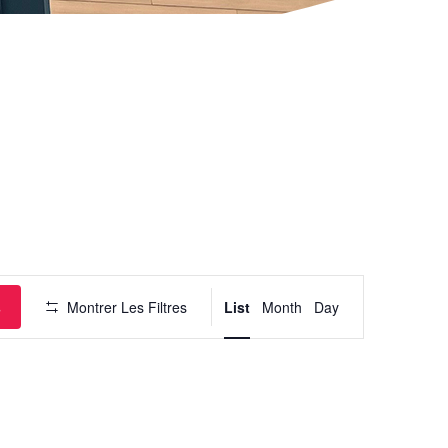
Navigation
de
vues
Évènement
s
Montrer Les Filtres
List
Month
Day