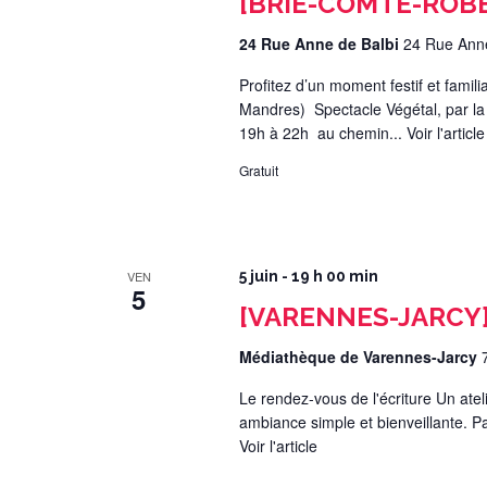
[BRIE-COMTE-ROBER
24 Rue Anne de Balbi
24 Rue Anne
Profitez d’un moment festif et famil
Mandres) Spectacle Végétal, par l
19h à 22h au chemin...
Voir l'article
Gratuit
VEN
5 juin - 19 h 00 min
5
[VARENNES-JARCY] A
Médiathèque de Varennes-Jarcy
Le rendez-vous de l'écriture Un atel
ambiance simple et bienveillante. P
Voir l'article